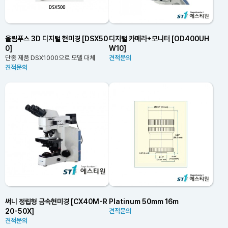
올림푸스 3D 디지털 현미경 [DSX50
디지털 카메라+모니터 [OD400UH
0]
W10]
단종 제품 DSX1000으로 모델 대체
견적문의
견적문의
써니 정립형 금속현미경 [CX40M-R
Platinum 50mm 16m
20-50X]
견적문의
견적문의