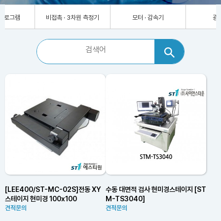
차원 측정기
모터 · 감속기
광계측기
[LEE400/ST-MC-02S]전동 XY
수동 대면적 검사 현미경스테이지 [ST
스테이지 현미경 100x100
M-TS3040]
견적문의
견적문의