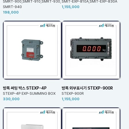
SMRT-900,SMRT-910,SMRT-930,
SMIT-EXP-810A,SMIT-EXP-830A
SMRT-940
1,155,000
198,000
방폭 써밍 박스 STEXP-4P
방폭 외부표시기 STEXP-900R
STEXP-4P EXP-SUMMING BOX
STEXP-900R
330,000
1,155,000