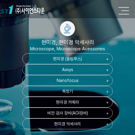
현미경, 현미경 악세사리
Microscope, Microscope Acessories
현미경 (올림푸스)
add
Axsys
add
Nanofocus
add
측정기
add
현미경 카메라
add
비전 검사 장비(AOI장비)
add
현미경 악세서리
add