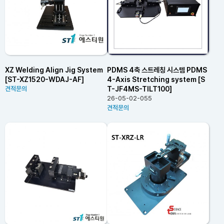
XZ Welding Align Jig System
PDMS 4축 스트레칭 시스템 PDMS
[ST-XZ1520-WDAJ-AF]
4-Axis Stretching system [S
T-JF4MS-TILT100]
견적문의
26-05-02-055
견적문의