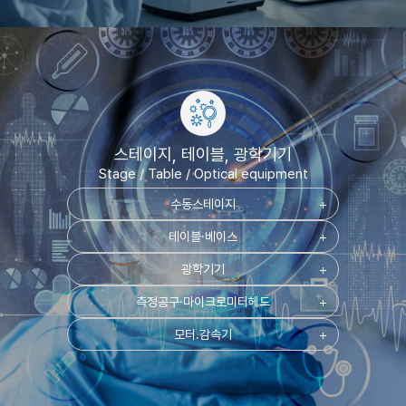
스테이지, 테이블, 광학기기
Stage / Table / Optical equipment
수동스테이지
add
테이블·베이스
add
광학기기
add
측정공구·마이크로미터헤드
add
모터.감속기
add