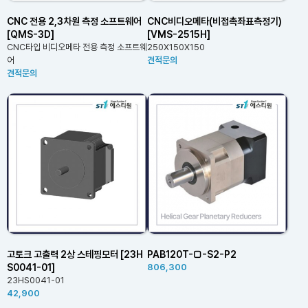
CNC 전용 2,3차원 측정 소프트웨어
CNC비디오메타(비접촉좌표측정기)
[QMS-3D]
[VMS-2515H]
CNC타입 비디오메타 전용 측정 소프트웨
250X150X150
어
견적문의
견적문의
고토크 고출력 2상 스테핑모터 [23H
PAB120T-□-S2-P2
S0041-01]
806,300
23HS0041-01
42,900