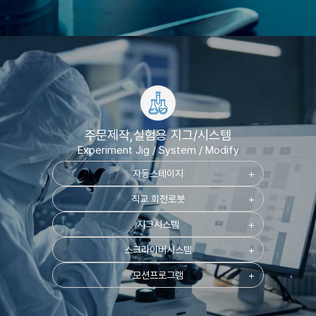
주문제작,실험용 지그/시스템
Experiment Jig / System / Modify
자동스테이지
add
직교 회전로봇
add
지그시스템
add
스크라이버시스템
add
모션프로그램
add