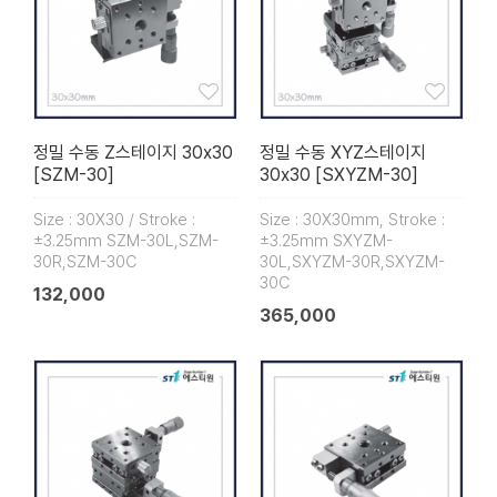
정밀 수동 Z스테이지 30x30
정밀 수동 XYZ스테이지
[SZM-30]
30x30 [SXYZM-30]
Size : 30X30 / Stroke :
Size : 30X30mm, Stroke :
±3.25mm SZM-30L,SZM-
±3.25mm SXYZM-
30R,SZM-30C
30L,SXYZM-30R,SXYZM-
30C
132,000
365,000