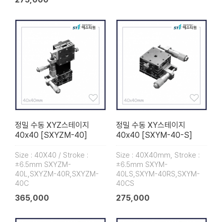
정밀 수동 XYZ스테이지
정밀 수동 XY스테이지
40x40 [SXYZM-40]
40x40 [SXYM-40-S]
Size : 40X40 / Stroke :
Size : 40X40mm, Stroke :
±6.5mm SXYZM-
±6.5mm SXYM-
40L,SXYZM-40R,SXYZM-
40LS,SXYM-40RS,SXYM-
40C
40CS
365,000
275,000