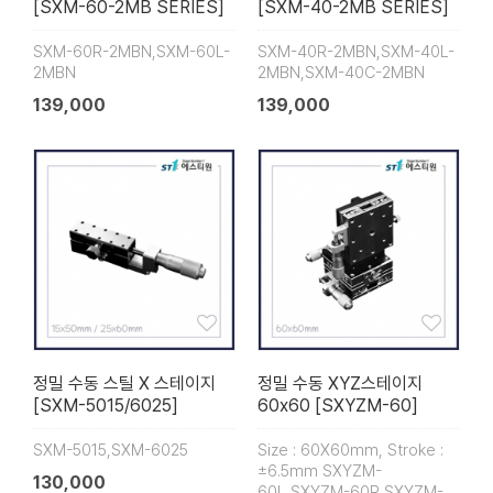
[SXM-60-2MB SERIES]
[SXM-40-2MB SERIES]
SXM-60R-2MBN,SXM-60L-
SXM-40R-2MBN,SXM-40L-
2MBN
2MBN,SXM-40C-2MBN
139,000
139,000
정밀 수동 스틸 X 스테이지
정밀 수동 XYZ스테이지
[SXM-5015/6025]
60x60 [SXYZM-60]
SXM-5015,SXM-6025
Size : 60X60mm, Stroke :
±6.5mm SXYZM-
130,000
60L,SXYZM-60R,SXYZM-