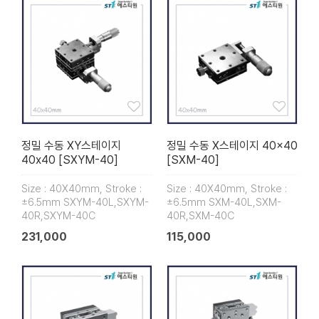
정밀 수동 XY스테이지
정밀 수동 X스테이지 40×40
40x40 [SXYM-40]
[SXM-40]
Size : 40X40mm, Stroke :
Size : 40X40mm, Stroke :
±6.5mm SXYM-40L,SXYM-
±6.5mm SXM-40L,SXM-
40R,SXYM-40C
40R,SXM-40C
231,000
115,000