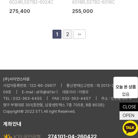
6024R,SSTB2-6024C
6018R,SSTB2-6018C
275,400
255,000
2
1
(주)사이언스타운
사업자등록번호 : 122-86-29617 | 통신판매신고번호 : 제 2013-인천부평-001
오늘 본 상품
09호 | E-mail : st15@st1.kr | 대표이사 : 이명규
없음
TEL : 032-363-4455 | FAX : 032-363-4457 | 주소 : 인천광역시 부
평구 부평대로 301(청천동, 남광센트렉스 7층 705호, 8층 803호)
CLOSE
Copyright© 2022 ST1. All right Reserved.
OPEN
계좌안내
274101-04-260422