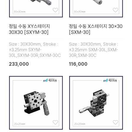
정밀 수동 XY스테이지
정밀 수동 X스테이지 30×30
30X30 [SXYM-30]
[SXM-30]
Size : 30X30mm, Stroke :
Size : 30X30mm, Stroke :
±3.25mm SXYM-
±3.25mm SXM-30L,SXM-
30L,SXYM-30R,SXYM-30C
30R,SXM-30C
233,000
116,000