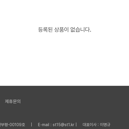
등록된 상품이 없습니다.
제휴문의
평-00109호 | E-mail : st15@st1.kr | 대표이사 : 이명규