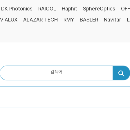
DK Photonics
RAICOL
Haphit
SphereOptics
OF-
VIALUX
ALAZAR TECH
RMY
BASLER
Navitar