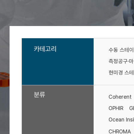
카테고리
수동 스테
측정공구·
현미경 스테
분류
Coherent
OPHIR
G
Ocean Ins
CHROMA