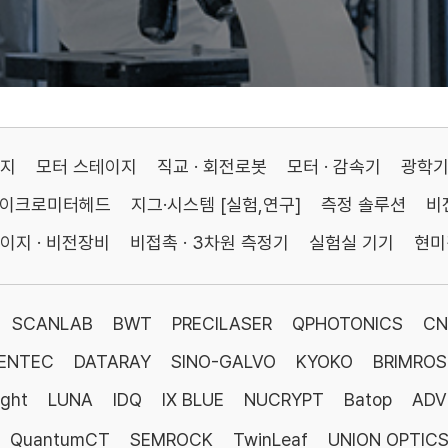
이지
모터 스테이지
직교 · 회전로봇
모터 · 감속기
광학
마이크로미터헤드
지그·시스템 [실험,연구]
측정 솔루션
비
이지 · 비전장비
비접촉 · 3차원 측정기
실험실 기기
현미
SCANLAB
BWT
PRECILASER
QPHOTONICS
CN
ENTEC
DATARAY
SINO-GALVO
KYOKO
BRIMROS
ight
LUNA
IDQ
IX BLUE
NUCRYPT
Batop
ADV
QuantumCT
SEMROCK
TwinLeaf
UNION OPTIC