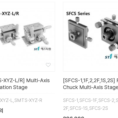
-XYZ-L/R] Multi-Axis
[SFCS-1,1F,2,2F,1S,2S] 
lation Stage
Chuck Multi-Axis Stag
XYZ-L,SMTS-XYZ-R
SFCS-1,SFCS-1F,SFCS-2,
2F,SFCS-1S,SFCS-2S
의