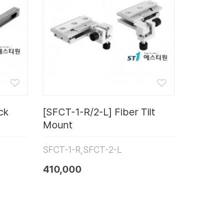
ck
[SFCT-1-R/2-L] Fiber Tilt
Mount
SFCT-1-R,SFCT-2-L
410,000