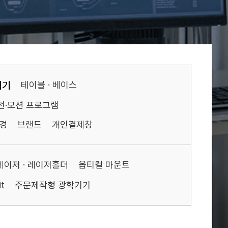
기기
테이블 · 베이스
전·모션 프로그램
경
브랜드
개인결제창
레이저 · 레이저홀더
옵티컬 마운트
t
주문제작형 광학기기