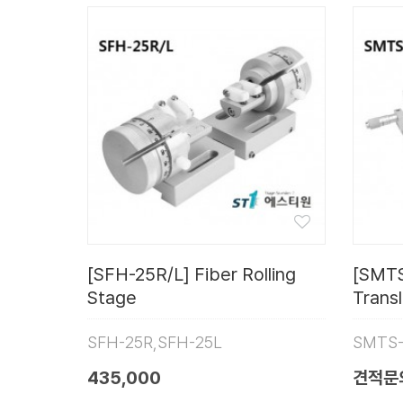
[SFH-25R/L] Fiber Rolling
[SMTS
Stage
Trans
SFH-25R,SFH-25L
SMTS-
435,000
견적문