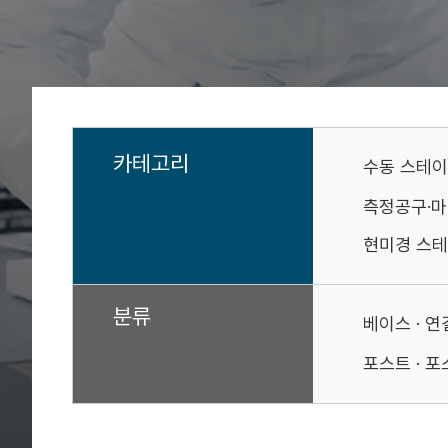
카테고리
수동 스테
측정공구·
현미경 스테
분류
베이스 · 
포스트 · 