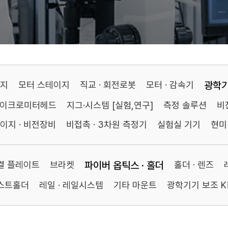
이지
모터 스테이지
직교 · 회전로봇
모터 · 감속기
광학
마이크로미터헤드
지그·시스템 [실험,연구]
측정 솔루션
비
이지 · 비전장비
비접촉 · 3차원 측정기
실험실 기기
현미
연결 플레이트
브라켓
파이버 옵틱스 · 홀더
홀더 · 렌즈
포스트홀더
레일 · 레일시스템
기타 마운트
광학기기 보조 Ki