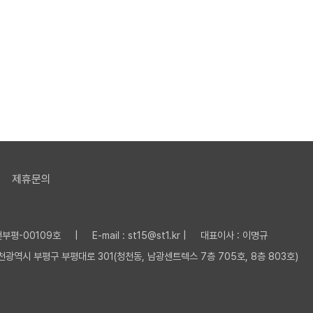
제휴문의
평-00109호 | E-mail : st15@st1.kr | 대표이사 : 이명규
 인천광역시 부평구 부평대로 301(청천동, 남광센트렉스 7층 705호, 8층 803호)