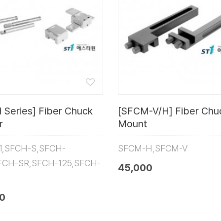
 Series] Fiber Chuck
[SFCM-V/H] Fiber Chu
r
Mount
1,SFCH-S,SFCH-
SFCM-H,SFCM-V
SFCH-SR,SFCH-125,SFCH-
45,000
0