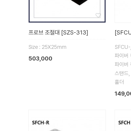
프로브 조절대 [SZS-313]
[SFCU
Size : 25X25mm
SFCU-
파이버 
503,000
파이버 
스탠드,
홀더
149,0