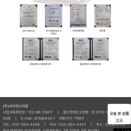
(주)사이언스타운
사업자등록번호 : 122-86-29617 | 통신판매신고번호 : 제 2013-인천부평-001
오늘 본 상품
09호 | E-mail : st15@st1.kr | 대표이사 : 이명규
없음
TEL : 032-363-4455 | FAX : 032-363-4457 | 주소 : 인천광역시 부
평구 부평대로 301(청천동, 남광센트렉스 7층 705호, 8층 803호)