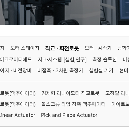
이지
모터 스테이지
직교 · 회전로봇
모터 · 감속기
광학
마이크로미터헤드
지그·시스템 [실험,연구]
측정 솔루션
비
이지 · 비전장비
비접촉 · 3차원 측정기
실험실 기기
현미
로봇(액추에이터)
경제형 리니어모터 직교로봇
고정밀 리
로봇(액추에이터)
볼스크류 타입 장축 액추에이터
아이로보
inear Actuator
Pick and Place Actuator