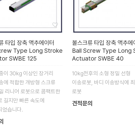
류 타입 장축 액추에이터
볼스크류 타입 장축 액추에
Screw Type Long Stroke
Ball Screw Type Long 
tor SWBE 125
Actuator SWBE 40
중이 30kg 이상인 장거리
10kg전후의 소형 정밀 선형
송에 적합한 개방형 스크류
이송로봇, 바디 이송방식에 
밀 리니어 로봇으로 콤팩트한
로봇
 길지만 빠른 속도에
견적문의
되었습니다.
의