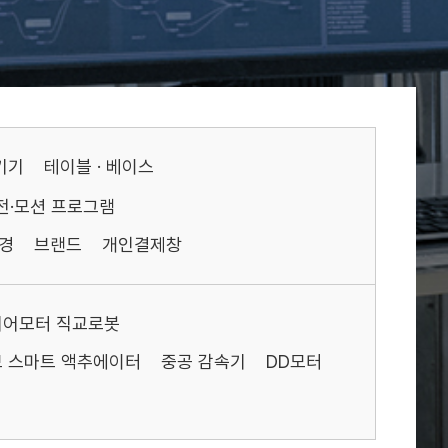
기기
테이블 · 베이스
전·모션 프로그램
경
브랜드
개인결제창
니어모터 직교로봇
 스마트 액추에이터
중공 감속기
DD모터