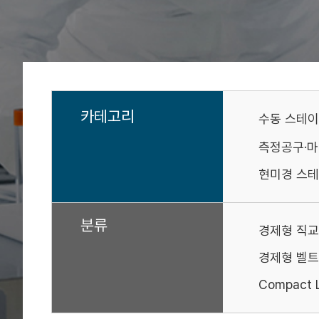
카테고리
수동 스테
측정공구·
현미경 스테
분류
경제형 직교
경제형 벨트
Compact L