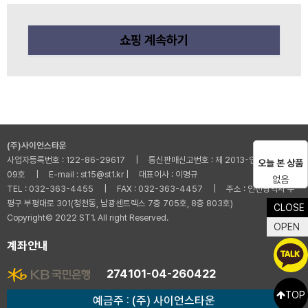
쇼핑 계속하기
(주)사이언스타운
사업자등록번호 : 122-86-29617 | 통신판매신고번호 : 제 2013-인천부평-001
오늘 본 상품
09호 | E-mail : st15@st1.kr | 대표이사 : 이명규
없음
TEL : 032-363-4455 | FAX : 032-363-4457 | 주소 : 인천광역시 부
평구 부평대로 301(청천동, 남광센트렉스 7층 705호, 8층 803호)
CLOSE
Copyright© 2022 ST1. All right Reserved.
OPEN
계좌안내
274101-04-260422
TOP
예금주 : (주) 사이언스타운