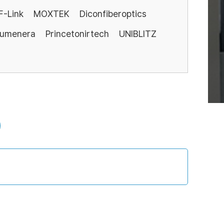
F-Link
MOXTEK
Diconfiberoptics
Lumenera
Princetonirtech
UNIBLITZ