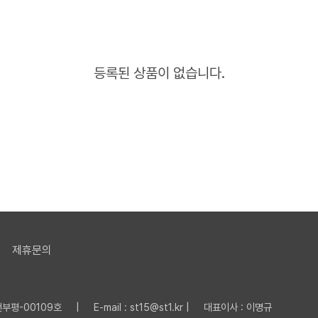
등록된 상품이 없습니다.
제휴문의
평-00109호 | E-mail : st15@st1.kr | 대표이사 : 이명규