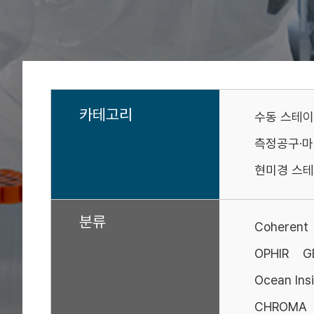
카테고리
수동 스테
측정공구·
현미경 스테
분류
Coherent
OPHIR
G
Ocean Ins
CHROMA