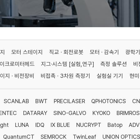
이지
모터 스테이지
직교 · 회전로봇
모터 · 감속기
광학
마이크로미터헤드
지그·시스템 [실험,연구]
측정 솔루션
비
이지 · 비전장비
비접촉 · 3차원 측정기
실험실 기기
현미
SCANLAB
BWT
PRECILASER
QPHOTONICS
CN
ENTEC
DATARAY
SINO-GALVO
KYOKO
BRIMROS
ight
LUNA
IDQ
IX BLUE
NUCRYPT
Batop
ADV
QuantumCT
SEMROCK
TwinLeaf
UNION OPTIC