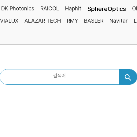
DK Photonics
RAICOL
Haphit
SphereOptics
O
VIALUX
ALAZAR TECH
RMY
BASLER
Navitar