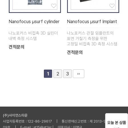
Nanofocus µsurf cylinder
Nanofocus µsurf Implant
나노포커스 비접촉 3D 실린더
나노포커스 관절 임플란트의
내벽 측정 시스템
표면 거칠기 측정을 위한
고정밀 비접촉 3D 측정 시스템
견적문의
견적문의
2
3
1
(주)사이언스타운
사업자등록번호 : 122-86-29617 | 통신판매신고번호 : 제 2013-인천부평-001
오늘 본 상품
09호 | E-mail : st15@st1.kr | 대표이사 : 이명규