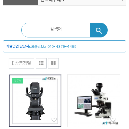
기술영업 담당자
st6@st1.kr
010-4379-4455
상품정렬
NEW