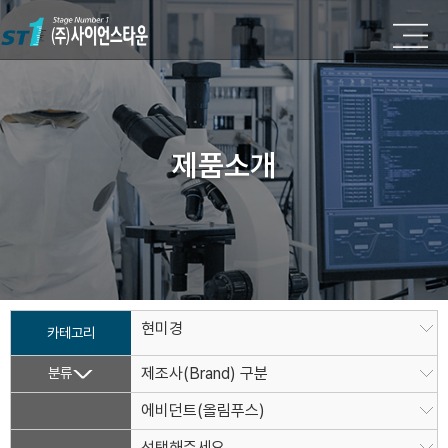
제품소개
현미경
카테고리
분류
제조사(Brand) 구분
에비던트(올림푸스)
선택해주세요