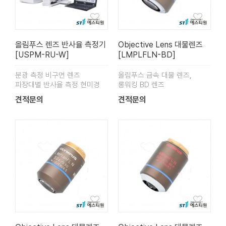
올림푸스 렌즈 반사율 측정기
Objective Lens 대물렌즈
[USPM-RU-W]
[LMPLFLN-BD]
분광 측정 비구면 렌즈
올림푸스 금속 대물 렌즈,
파장대별 반사율 측정 현미경
롱워킹 BD 렌즈
견적문의
견적문의