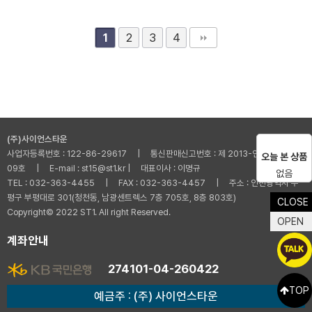
2
3
4
1
(주)사이언스타운
사업자등록번호 : 122-86-29617 | 통신판매신고번호 : 제 2013-인천부평-001
오늘 본 상품
09호 | E-mail : st15@st1.kr | 대표이사 : 이명규
없음
TEL : 032-363-4455 | FAX : 032-363-4457 | 주소 : 인천광역시 부
평구 부평대로 301(청천동, 남광센트렉스 7층 705호, 8층 803호)
CLOSE
Copyright© 2022 ST1. All right Reserved.
OPEN
계좌안내
274101-04-260422
TOP
예금주 : (주) 사이언스타운