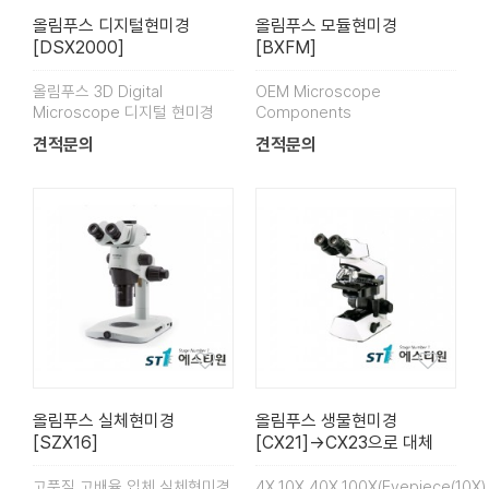
올림푸스 디지털현미경
올림푸스 모듈현미경
[DSX2000]
[BXFM]
올림푸스 3D Digital
OEM Microscope
Microscope 디지털 현미경
Components
견적문의
견적문의
올림푸스 실체현미경
올림푸스 생물현미경
[SZX16]
[CX21]->CX23으로 대체
고품질 고배율 입체 실체현미경
4X,10X,40X,100X(Eyepiece(10X)