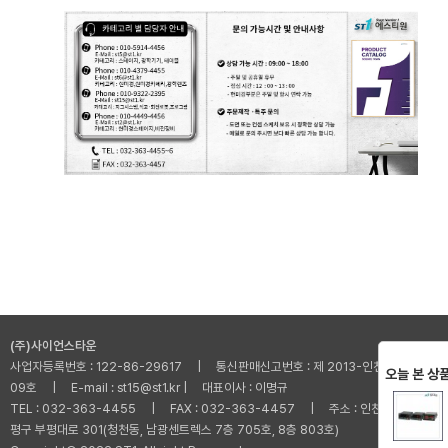
(주)사이언스타운
사업자등록번호 : 122-86-29617 | 통신판매신고번호 : 제 2013-인천부평-001
오늘 본 상
09호 | E-mail : st15@st1.kr | 대표이사 : 이명규
TEL : 032-363-4455 | FAX : 032-363-4457 | 주소 : 인천광역시 부
평구 부평대로 301(청천동, 남광센트렉스 7층 705호, 8층 803호)