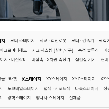
이지
모터 스테이지
직교 · 회전로봇
모터 · 감속기
광학
마이크로미터헤드
지그·시스템 [실험,연구]
측정 솔루션
비
이지 · 비전장비
비접촉 · 3차원 측정기
실험실 기기
현미
앵글브라켓
X스테이지
XY스테이지
XYZ스테이지
XZ
지
도브테일스테이지
랩잭 · 서포트잭
다축스테이지
장
지
광학스테이지
양나사 스테이지
신제품