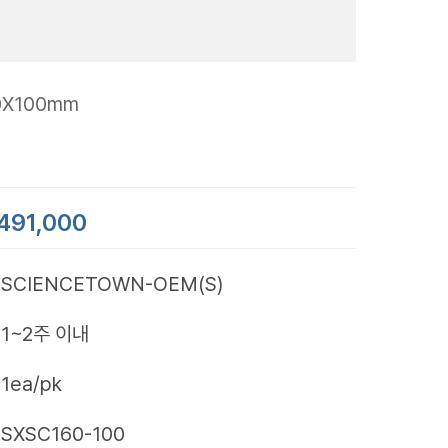
60X100mm
491,000
SCIENCETOWN-OEM(S)
1~2주 이내
1ea/pk
SXSC160-100