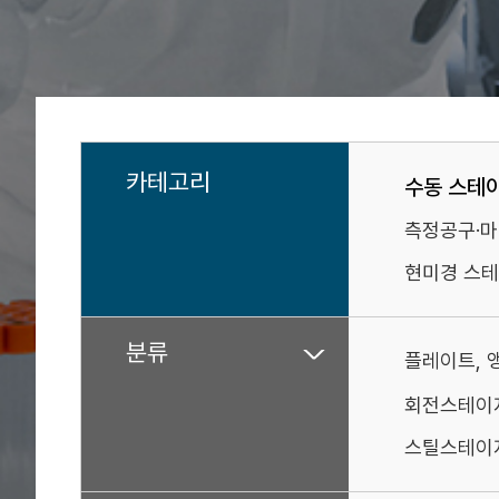
카테고리
수동 스테
측정공구·
현미경 스테
분류
플레이트, 
회전스테이
스틸스테이