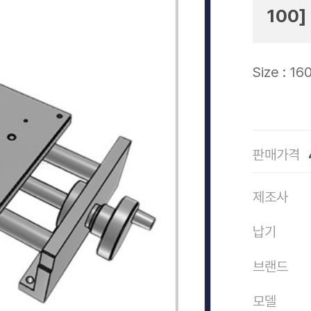
100]
Size : 1
판매가격
제조사
납기
브랜드
모델