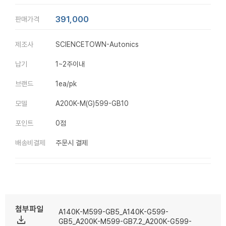
391,000
판매가격
제조사
SCIENCETOWN-Autonics
납기
1~2주이내
브랜드
1ea/pk
모델
A200K-M(G)599-GB10
포인트
0점
배송비결제
주문시 결제
첨부파일
A140K-M599-GB5_A140K-G599-
file_download
GB5_A200K-M599-GB7.2_A200K-G599-