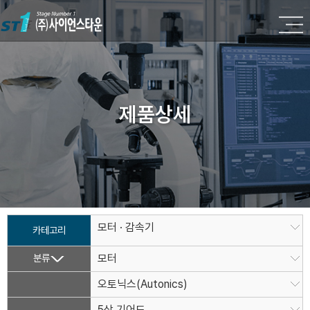
제품상세
모터 · 감속기
카테고리
분류
모터
오토닉스(Autonics)
5상 기어드