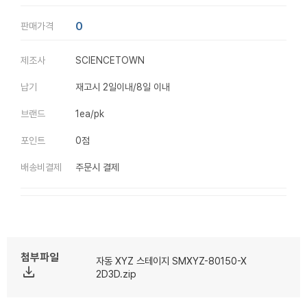
0
판매가격
제조사
SCIENCETOWN
납기
재고시 2일이내/8일 이내
브랜드
1ea/pk
포인트
0점
배송비결제
주문시 결제
첨부파일
자동 XYZ 스테이지 SMXYZ-80150-X
file_download
2D3D.zip