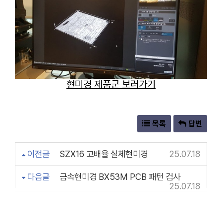
현미경 제품군 보러가기
목록
답변
이전글
SZX16 고배율 실체현미경
25.07.18
다음글
금속현미경 BX53M PCB 패턴 검사
25.07.18